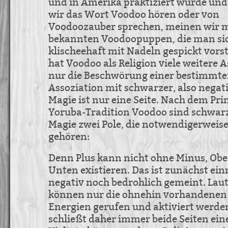
und in Amerika praktiziert wurde un
wir das Wort Voodoo hören oder von
Voodoozauber sprechen, meinen wir m
bekannten Voodoopuppen, die man si
klischeehaft mit Nadeln gespickt vorst
hat Voodoo als Religion viele weitere A
nur die Beschwörung einer bestimmten
Assoziation mit schwarzer, also negat
Magie ist nur eine Seite. Nach dem Pri
Yoruba-Tradition Voodoo sind schwar
Magie zwei Pole, die notwendigerwei
gehören:
Denn Plus kann nicht ohne Minus, Obe
Unten existieren. Das ist zunächst ei
negativ noch bedrohlich gemeint. Lau
können nur die ohnehin vorhandenen
Energien gerufen und aktiviert werde
schließt daher immer beide Seiten eine