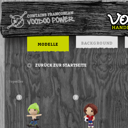
BACKGROUND
MODELLE
ZURÜCK ZUR STARTSEITE
Topseller
1
2