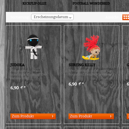
KICKFLIP OLLIE
FOOTBALL WONDERKID
Erscheinungsdatum
Sortierung:
Ansicht:
JUDOKA
SURFING KELLY
G
Minimaler Aufwand,
Wer lässt sich nicht gern die
Z
maximale Wirkung: Der
Sonne auf den Pelz brennen...
P
Judoka zeigt...
6,90 € *
6
6,90 € *
Zum Produkt
Zum Produkt