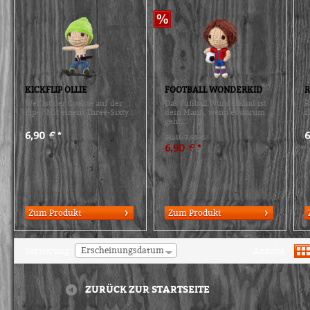
KICKFLIP OLLIE
FOOTBALL WONDERKID
R
Wer ist der Coolste auf der
Das Fußball Wunderkind ist
R
Pipe? Mit einem Three-Sixty...
dein Mann, wenn es darum
f
geht,...
6,90 € *
6
Statt: 7,95 € *
6,90 € *
Zum Produkt
Zum Produkt
Erscheinungsdatum
Sortierung:
Ansicht:
ZURÜCK ZUR STARTSEITE