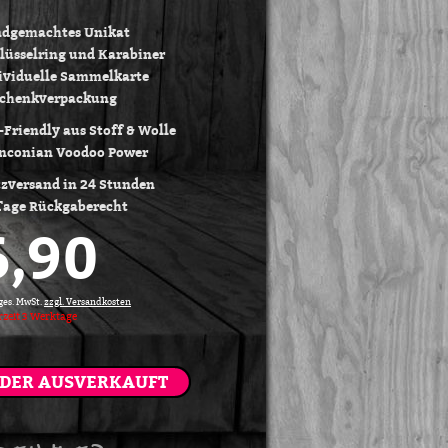
dgemachtes Unikat
lüsselring und Karabiner
ividuelle Sammelkarte
chenkverpackung
-Friendly aus Stoff & Wolle
nconian Voodoo Power
tzversand in 24 Stunden
Tage Rückgaberecht
6,90
 ges. MwSt.
zzgl. Versandkosten
rzeit
3
Werktage
IDER AUSVERKAUFT