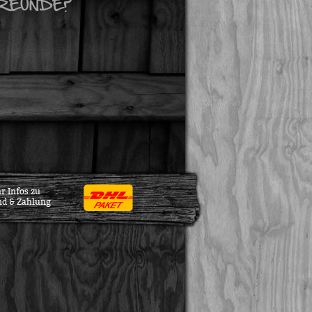
REUNDE?
r Infos zu
nd & Zahlung