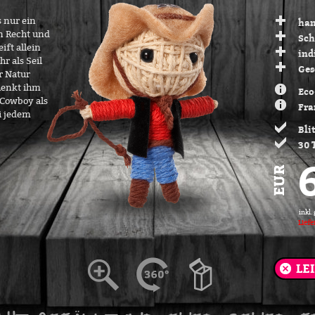
s nur ein
han
n Recht und
Sch
ift allein
ind
hr als Seil
Ges
r Natur
henkt ihm
Eco
Cowboy als
Fra
i jedem
Bli
30 
inkl.
Liefe
LE