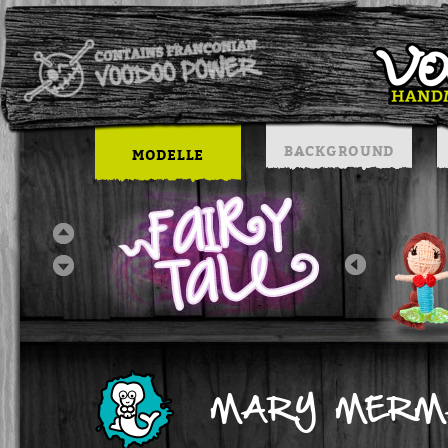
BACKGROUND
MODELLE
MARY MERM