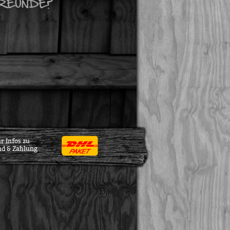
REUNDE?
r Infos zu
nd & Zahlung