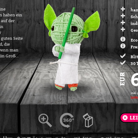
ine
han
n haben ein
Sch
 auf der
ind
in
Ges
r
guten Seite
Eco
d, die
Fra
 wenn man
in Groß...
Bli
30 
inkl.
Liefe
LE