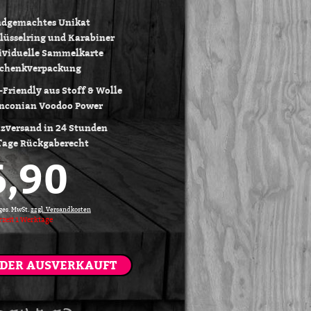
dgemachtes Unikat
lüsselring und Karabiner
ividuelle Sammelkarte
chenkverpackung
-Friendly aus Stoff & Wolle
nconian Voodoo Power
tzversand in 24 Stunden
Tage Rückgaberecht
6,90
 ges. MwSt.
zzgl. Versandkosten
rzeit
1
Werktage
IDER AUSVERKAUFT